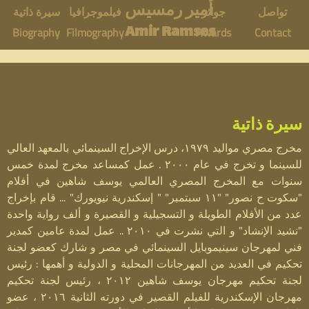
A
أمير رمسيس
Skip
تواصل
جوائز
فيلموجرافيا
سيرة ذاتية
M
Amir Ramses
Biography
Filmography
Awards
Contact
to
m
a
main
i
i
content
n
r
سيرة ذاتية
m
R
مخرج مصري مواليد ١٩٧٩، درس الإخراج السينمائي بالمعهد العالي
e
للسينما و تخرج في عام ٢٠٠٠ . عمل كمساعد مخرج لمدة خمس
a
n
سنوات مع المخرج المصري العالمي يوسف شاهين في أفلام
"سكوت ح نصور" "١١ سبتمبر" " إسكندرية نيويورك" ... قام بإخراج
u
m
عدد من الأفلام الطويلة و التسجيلية و القصيرة و ألف رواية واحدة
"نشيد الإنشاد" و التي نشرت في ٢٠١٠ .. عمل لمدة عامين كمدير
s
فني لمهرجان سينيموبايل السينمائي في مصر و شارك كعضو لجنة
تحكيم في العديد من المهرجانات المحلية و الدولية و أهمها : رئيس
e
لجنة تحكيم مهرجان يوسف شاهين ٢٠١٢ ، رئيس لجنة تحكيم
مهرجان الإسكندرية للفيلم القصير في دورته الثانية ٢٠١٦ ، عضو