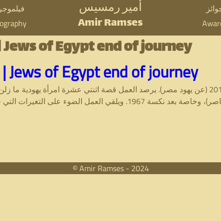
أمير رمسيس
Skip
وائز
فيلموجرا
Amir Ramses
mography
Awar
to
main
عن يهود مصر نهاية رحلة | ews of Egypt end of journey
content
عن يهود مصر نهاية رحلة | Jews of Egypt end of journey
الجزء الثاني من الفيلم الوثائقي المنتج عام 2012 (عن يهود مصر). يرصد العمل قصة اثنتي عشرة
الرغم من مغادرة اليهود لـ(مصر) منذ عهد (عبد الناصر)، وخاصة بعد نكسة 67
© Amir Ramses - 2024