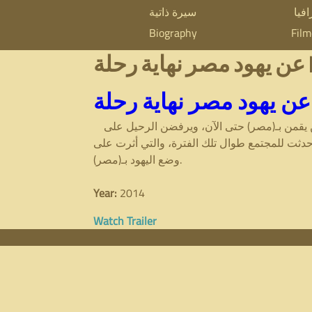
A
فيا
سيرة ذاتية
M
Biography
Fil
m
a
J
i
i
n
r
 امرأة يهودية ما زلن يقمن بـ(مصر) حتى الآن، ويرفضن الرحيل على
m
R
19. ويلقي العمل الضوء على التغيرات التي حدثت للمجتمع طوال تلك الفترة، والتي أثرت على
e
وضع اليهود بـ(مصر).
a
n
Year:
2014
u
m
Watch Trailer
s
e